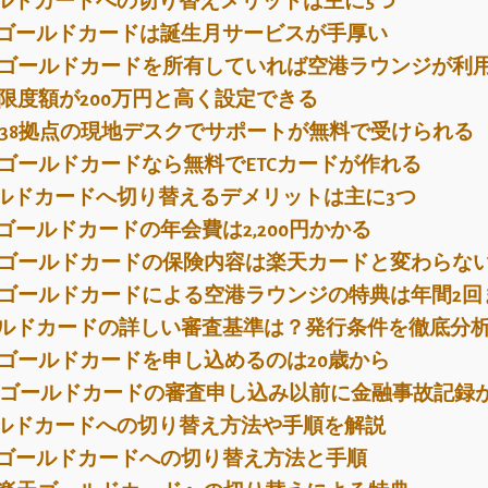
ルドカードへの切り替えメリットは主に5つ
ゴールドカードは誕生月サービスが手厚い
ゴールドカードを所有していれば空港ラウンジが利
限度額が200万円と高く設定できる
38拠点の現地デスクでサポートが無料で受けられる
ゴールドカードなら無料でETCカードが作れる
ルドカードへ切り替えるデメリットは主に3つ
ゴールドカードの年会費は2,200円かかる
ゴールドカードの保険内容は楽天カードと変わらな
ゴールドカードによる空港ラウンジの特典は年間2回
ルドカードの詳しい審査基準は？発行条件を徹底分
ゴールドカードを申し込めるのは20歳から
ゴールドカードの審査申し込み以前に金融事故記録
ルドカードへの切り替え方法や手順を解説
ゴールドカードへの切り替え方法と手順