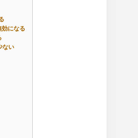
る
無効になる
る
少ない