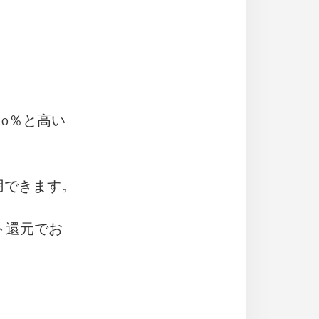
.0％と高い
用できます。
ト還元でお
。