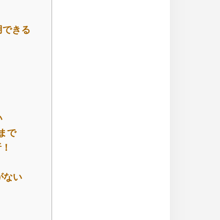
用できる
い
まで
析！
がない