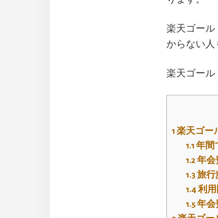
楽天ゴール
からない人
楽天ゴール
1
楽天ゴー
1.1
年間
1.2
年会
1.3
旅行
1.4
利用
1.5
年会