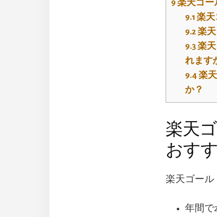
9
楽天ゴー
9.1
楽天
9.2
楽天
9.3
楽天
れます
9.4
楽天
か？
楽天
おすす
楽天ゴール
年間で