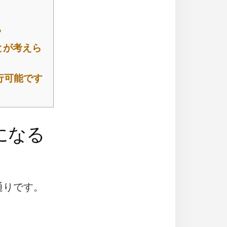
？
とが考えら
行可能です
になる
通りです。